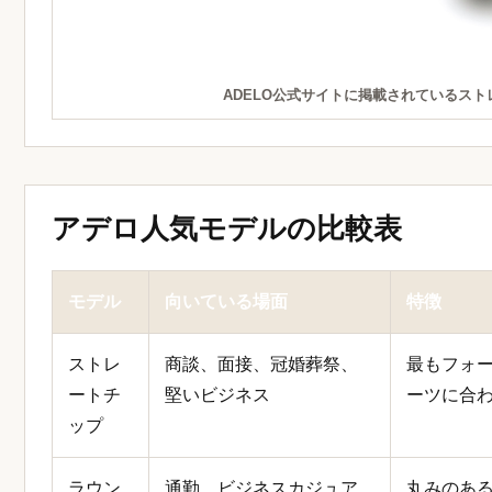
ADELO公式サイトに掲載されているス
アデロ人気モデルの比較表
モデル
向いている場面
特徴
ストレ
商談、面接、冠婚葬祭、
最もフォ
ートチ
堅いビジネス
ーツに合
ップ
ラウン
通勤、ビジネスカジュア
丸みのあ