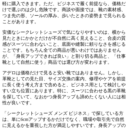
軽に購入できます。ただ、ビジネスで履く前提なら、価格だ
けで選ぶのは少し危険です。商談や面接では、靴の素材感、
つま先の形、ソールの厚み、歩いたときの姿勢まで見られる
ことがあります。
安価なシークレットシューズで気になりやすいのは、横から
見たときにかかとだけが不自然に高く見えること、合皮の質
感がスーツに合わないこと、底面や縫製に頼りなさを感じる
ことです。もちろん全ての商品が悪いわけではありません
が、「身長アップできれば良い」と割り切る商品と、「仕事
靴として自然に使う」商品では選び方が変わります。
アデロは価格だけで見ると安い靴ではありません。しかし、
革靴としての見た目、サイズ交換の案内、修理やケアを前提
に長く使う考え方まで含めると、ビジネス用として検討しや
すい立ち位置にあります。特に、スーツに合わせる黒の革靴
を探していて、なおかつ身長アップも諦めたくない人には相
性が良いです。
「シークレットシューズ メンズ ビジネス」で探している方
は、単に6cmアップするかだけでなく、職場や取引先で自然
に見えるかを重視した方が満足しやすいです。身長アップの