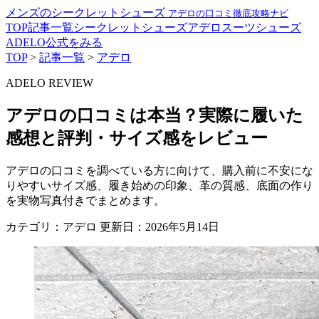
メンズのシークレットシューズ
アデロの口コミ徹底攻略ナビ
TOP
記事一覧
シークレットシューズ
アデロ
スーツ
シューズ
ADELO公式をみる
TOP
>
記事一覧
>
アデロ
ADELO REVIEW
アデロの口コミは本当？実際に履いた
感想と評判・サイズ感をレビュー
アデロの口コミを調べている方に向けて、購入前に不安にな
りやすいサイズ感、履き始めの印象、革の質感、底面の作り
を実物写真付きでまとめます。
カテゴリ：アデロ
更新日：2026年5月14日