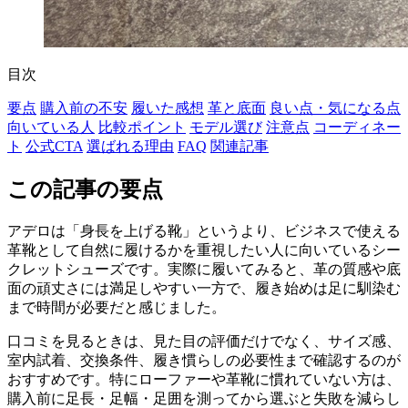
目次
要点
購入前の不安
履いた感想
革と底面
良い点・気になる点
向いている人
比較ポイント
モデル選び
注意点
コーディネー
ト
公式CTA
選ばれる理由
FAQ
関連記事
この記事の要点
アデロは「身長を上げる靴」というより、ビジネスで使える
革靴として自然に履けるかを重視したい人に向いているシー
クレットシューズです。実際に履いてみると、革の質感や底
面の頑丈さには満足しやすい一方で、履き始めは足に馴染む
まで時間が必要だと感じました。
口コミを見るときは、見た目の評価だけでなく、サイズ感、
室内試着、交換条件、履き慣らしの必要性まで確認するのが
おすすめです。特にローファーや革靴に慣れていない方は、
購入前に足長・足幅・足囲を測ってから選ぶと失敗を減らし