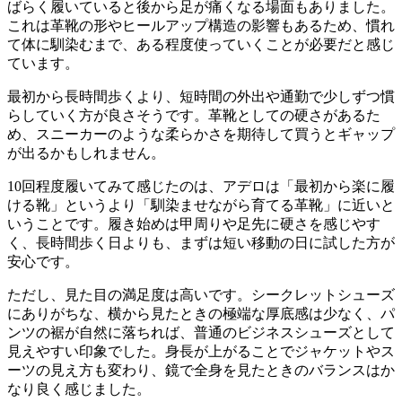
ばらく履いていると後から足が痛くなる場面もありました。
これは革靴の形やヒールアップ構造の影響もあるため、慣れ
て体に馴染むまで、ある程度使っていくことが必要だと感じ
ています。
最初から長時間歩くより、短時間の外出や通勤で少しずつ慣
らしていく方が良さそうです。革靴としての硬さがあるた
め、スニーカーのような柔らかさを期待して買うとギャップ
が出るかもしれません。
10回程度履いてみて感じたのは、アデロは「最初から楽に履
ける靴」というより「馴染ませながら育てる革靴」に近いと
いうことです。履き始めは甲周りや足先に硬さを感じやす
く、長時間歩く日よりも、まずは短い移動の日に試した方が
安心です。
ただし、見た目の満足度は高いです。シークレットシューズ
にありがちな、横から見たときの極端な厚底感は少なく、パ
ンツの裾が自然に落ちれば、普通のビジネスシューズとして
見えやすい印象でした。身長が上がることでジャケットやス
ーツの見え方も変わり、鏡で全身を見たときのバランスはか
なり良く感じました。