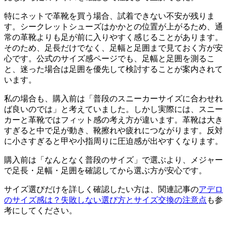
特にネットで革靴を買う場合、試着できない不安が残りま
す。シークレットシューズはかかとの位置が上がるため、通
常の革靴よりも足が前に入りやすく感じることがあります。
そのため、足長だけでなく、足幅と足囲まで見ておく方が安
心です。公式のサイズ感ページでも、足幅と足囲を測るこ
と、迷った場合は足囲を優先して検討することが案内されて
います。
私の場合も、購入前は「普段のスニーカーサイズに合わせれ
ば良いのでは」と考えていました。しかし実際には、スニー
カーと革靴ではフィット感の考え方が違います。革靴は大き
すぎると中で足が動き、靴擦れや疲れにつながります。反対
に小さすぎると甲や小指周りに圧迫感が出やすくなります。
購入前は「なんとなく普段のサイズ」で選ぶより、メジャー
で足長・足幅・足囲を確認してから選ぶ方が安心です。
サイズ選びだけを詳しく確認したい方は、関連記事の
アデロ
のサイズ感は？失敗しない選び方とサイズ交換の注意点
も参
考にしてください。