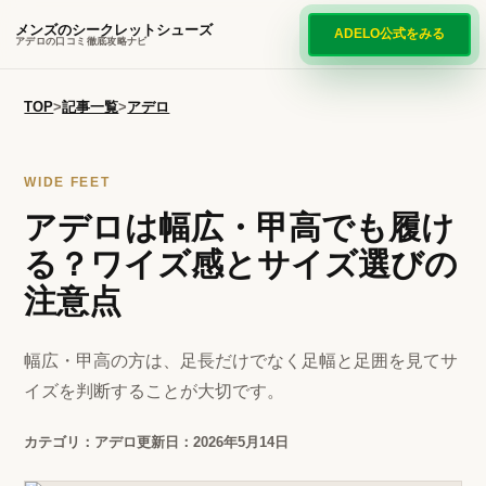
メンズのシークレットシューズ
ADELO公式をみる
アデロの口コミ徹底攻略ナビ
TOP
>
記事一覧
>
アデロ
WIDE FEET
アデロは幅広・甲高でも履け
る？ワイズ感とサイズ選びの
注意点
幅広・甲高の方は、足長だけでなく足幅と足囲を見てサ
イズを判断することが大切です。
カテゴリ：アデロ
更新日：2026年5月14日