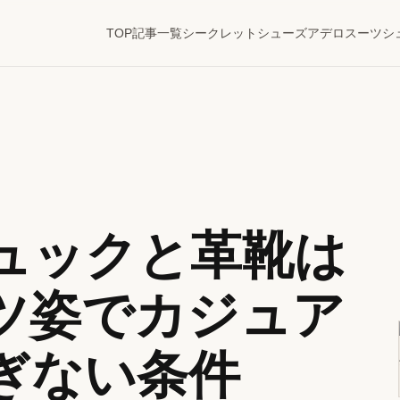
TOP
記事一覧
シークレットシューズ
アデロ
スーツ
シ
ュックと革靴は
ツ姿でカジュア
ぎない条件