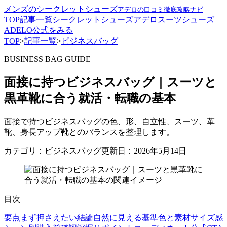
メンズのシークレットシューズ
アデロの口コミ徹底攻略ナビ
TOP
記事一覧
シークレットシューズ
アデロ
スーツ
シューズ
ADELO公式をみる
TOP
>
記事一覧
>
ビジネスバッグ
BUSINESS BAG GUIDE
面接に持つビジネスバッグ｜スーツと
黒革靴に合う就活・転職の基本
面接で持つビジネスバッグの色、形、自立性、スーツ、革
靴、身長アップ靴とのバランスを整理します。
カテゴリ：ビジネスバッグ
更新日：2026年5月14日
目次
要点
まず押さえたい結論
自然に見える基準
色と素材
サイズ感