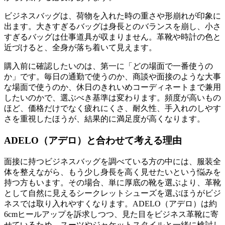
ビジネスバッグは、荷物を入れた時の重さや形崩れが印象に
出ます。大きすぎるバッグは身長とのバランスを崩し、小さ
すぎるバッグは仕事道具が収まりません。革靴や時計の色と
近づけると、全身が落ち着いて見えます。
購入前に確認したいのは、第一に「どの場面で一番使うの
か」です。毎日の通勤で使うのか、商談や面接のような大事
な場面で使うのか、休日のきれいめコーディネートまで兼用
したいのかで、選ぶべき基準は変わります。頻度が高いもの
ほど、価格だけでなく疲れにくさ、耐久性、手入れのしやす
さを重視したほうが、結果的に満足度が高くなります。
ADELO（アデロ）と合わせて考える理由
面接に持つビジネスバッグを調べている方の中には、服装全
体を整えながら、もう少し身長を高く見せたいという悩みを
持つ方もいます。その場合、単に厚底の靴を選ぶより、革靴
として自然に見えるシークレットシューズを選ぶほうがビジ
ネスでは取り入れやすくなります。ADELO（アデロ）は約
6cmヒールアップを訴求しつつ、見た目をビジネス革靴に寄
せているため、スーツやジャケットスタイルと一緒に検討し