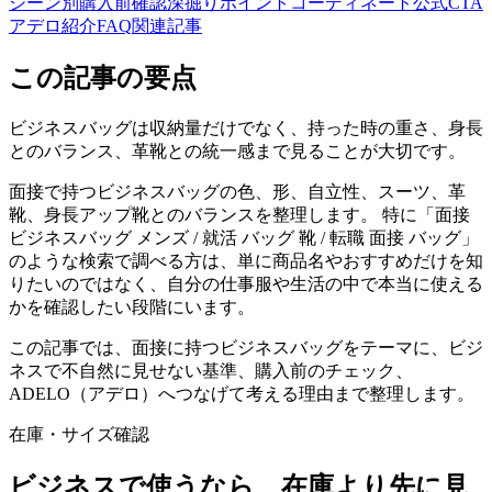
シーン別
購入前確認
深掘りポイント
コーディネート
公式CTA
アデロ紹介
FAQ
関連記事
この記事の要点
ビジネスバッグは収納量だけでなく、持った時の重さ、身長
とのバランス、革靴との統一感まで見ることが大切です。
面接で持つビジネスバッグの色、形、自立性、スーツ、革
靴、身長アップ靴とのバランスを整理します。 特に「面接
ビジネスバッグ メンズ / 就活 バッグ 靴 / 転職 面接 バッグ」
のような検索で調べる方は、単に商品名やおすすめだけを知
りたいのではなく、自分の仕事服や生活の中で本当に使える
かを確認したい段階にいます。
この記事では、面接に持つビジネスバッグをテーマに、ビジ
ネスで不自然に見せない基準、購入前のチェック、
ADELO（アデロ）へつなげて考える理由まで整理します。
在庫・サイズ確認
ビジネスで使うなら、在庫より先に見