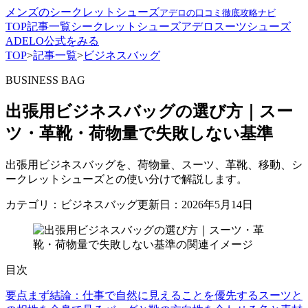
メンズのシークレットシューズ
アデロの口コミ徹底攻略ナビ
TOP
記事一覧
シークレットシューズ
アデロ
スーツ
シューズ
ADELO公式をみる
TOP
>
記事一覧
>
ビジネスバッグ
BUSINESS BAG
出張用ビジネスバッグの選び方｜スー
ツ・革靴・荷物量で失敗しない基準
出張用ビジネスバッグを、荷物量、スーツ、革靴、移動、シ
ークレットシューズとの使い分けで解説します。
カテゴリ：ビジネスバッグ
更新日：2026年5月14日
目次
要点
まず結論：仕事で自然に見えることを優先する
スーツと