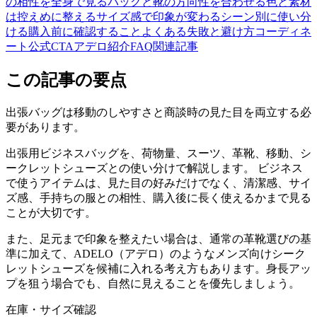
の相性を全身で見る
バッグと靴の方向性を合わせる
色と素材
は控えめに整える
サイズ感で印象が変わる
シーン別に使い分
ける
購入前に確認すること
よくある失敗と避け方
コーディネ
ート
公式CTA
アデロ紹介
FAQ
関連記事
この記事の要点
出張バッグは移動のしやすさと商談時の見た目を両立する必
要があります。
出張用ビジネスバッグを、荷物量、スーツ、革靴、移動、シ
ークレットシューズとの使い分けで解説します。 ビジネス
で使うアイテムは、見た目の好みだけでなく、清潔感、サイ
ズ感、手持ちの服との相性、購入後に長く使えるかまで見る
ことが大切です。
また、足元まで印象を整えたい場合は、通常の革靴選びの基
準に加えて、ADELO（アデロ）のようなメンズ向けシーク
レットシューズを候補に入れる考え方もあります。身長アッ
プを狙う場合でも、自然に見えることを優先しましょう。
在庫・サイズ確認