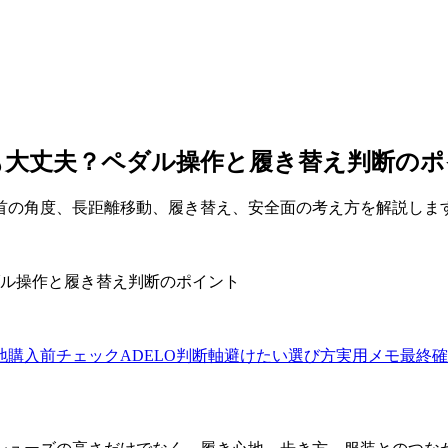
も大丈夫？ペダル操作と履き替え判断のポ
首の角度、長距離移動、履き替え、安全面の考え方を解説しま
地
購入前チェック
ADELO判断軸
避けたい選び方
実用メモ
最終確