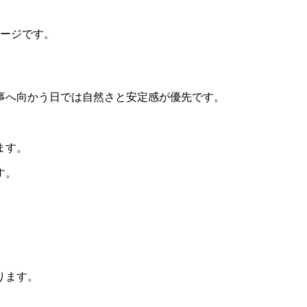
メージです。
事へ向かう日では自然さと安定感が優先です。
ます。
す。
ります。
。