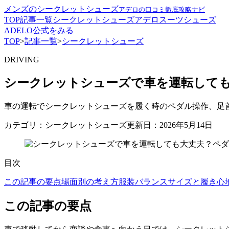
メンズのシークレットシューズ
アデロの口コミ徹底攻略ナビ
TOP
記事一覧
シークレットシューズ
アデロ
スーツ
シューズ
ADELO公式をみる
TOP
>
記事一覧
>
シークレットシューズ
DRIVING
シークレットシューズで車を運転して
車の運転でシークレットシューズを履く時のペダル操作、足
カテゴリ：シークレットシューズ
更新日：2026年5月14日
目次
この記事の要点
場面別の考え方
服装バランス
サイズと履き心
この記事の要点