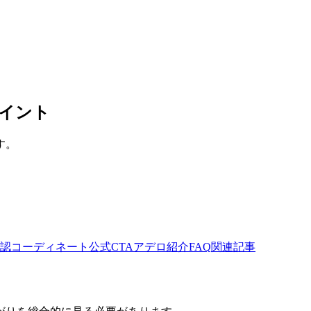
イント
す。
認
コーディネート
公式CTA
アデロ紹介
FAQ
関連記事