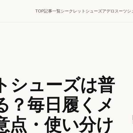
TOP
記事一覧
シークレットシューズ
アデロ
スーツ
シ
トシューズは普
る？毎日履くメ
意点・使い分け