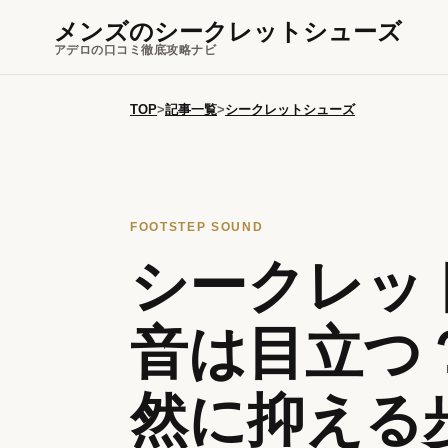
メンズのシークレットシューズ
アデロの口コミ徹底攻略ナビ
TOP
>
記事一覧
>
シークレットシューズ
FOOTSTEP SOUND
シークレッ
音は目立つ
然に抑える