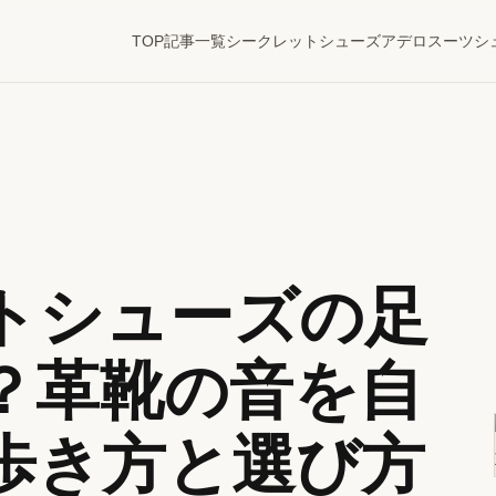
TOP
記事一覧
シークレットシューズ
アデロ
スーツ
シ
トシューズの足
？革靴の音を自
歩き方と選び方