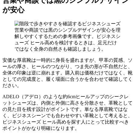
営業や商談では黒のシンプルデザイン
が安心
営業や商談では黒のシンプルデザインが安心を理
解しやすくするための参考画像です。ビジネスシ
ューズ ヒール高めを検討するときは、足元だけ
ではなく全身の自然さも確認しましょう。
安価な厚底靴は一時的に身長を盛れますが、甲革の質感、ソ
ールの厚さ、ヒールのつながり、つま先の形が不自然だと、
全体の印象は逆に崩れます。購入前は価格だけではなく、靴
としての完成度と、履く場面に合うかを合わせて確認してく
ださい。
ADELO（アデロ）のような約6cmヒールアップのシークレ
ットシューズは、内側と外側に高さを分散させ、革靴として
の見た目を残す設計がポイントです。単なる厚底靴ではな
く、ビジネスシーンでも合わせやすい革靴として考えると、
ビジネスシューズ ヒール高めを探す人にとって比較すべき
ポイントがかなり明確になります。