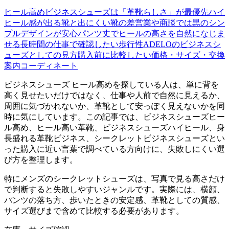
ヒール高めビジネスシューズは「革靴らしさ」が最優先
ハイ
ヒール感が出る靴と出にくい靴の差
営業や商談では黒のシン
プルデザインが安心
パンツ丈でヒールの高さを自然になじま
せる
長時間の仕事で確認したい歩行性
ADELOのビジネスシ
ューズとしての見方
購入前に比較したい価格・サイズ・交換
案内
コーディネート
ビジネスシューズ ヒール高めを探している人は、単に背を
高く見せたいだけではなく、仕事や人前で自然に見えるか、
周囲に気づかれないか、革靴として安っぽく見えないかを同
時に気にしています。この記事では、ビジネスシューズヒー
ル高め、ヒール高い革靴、ビジネスシューズハイヒール、身
長盛れる革靴ビジネス、シークレットビジネスシューズとい
った購入に近い言葉で調べている方向けに、失敗しにくい選
び方を整理します。
特にメンズのシークレットシューズは、写真で見る高さだけ
で判断すると失敗しやすいジャンルです。実際には、横顔、
パンツの落ち方、歩いたときの安定感、革靴としての質感、
サイズ選びまで含めて比較する必要があります。