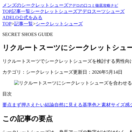
メンズのシークレットシューズ
アデロの口コミ徹底攻略ナビ
TOP
記事一覧
シークレットシューズ
アデロ
スーツ
シューズ
ADELO公式をみる
TOP
>
記事一覧
>
シークレットシューズ
SECRET SHOES GUIDE
リクルートスーツにシークレットシュ
リクルートスーツでシークレットシューズを検討する男性向
カテゴリ：シークレットシューズ
更新日：2026年5月14日
目次
要点
まず押さえたい結論
自然に見える基準
色と素材
サイズ感
この記事の要点