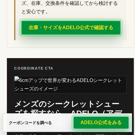
ズ、在庫、交換条件を確認してから検討する
と安心です。
在庫・サイズをADELO公式で確認する
COORDINATE CTA
メンズのシークレットシュー
ズを探すなら、ADELO（アデ
ロ）公式も確認。
ADELO公式をみる
クーポンコードを調べる