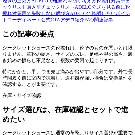
履きの進め方
ADELOで靴擦れを防ぐ考え方
靴擦れ対策チェ
ックリスト
購入前チェックリスト
ADELO公式を見る前に
靴
擦れ対策用で失敗しない選び方
ADELOで確認したいポイン
ト
コーディネート
公式CTA
アデロ紹介
FAQ
関連記事
この記事の要点
シークレットシューズの靴擦れは、靴そのものが悪いとは限
りません。革靴の硬さ、サイズのズレ、足幅や甲の高さ、履
き始めの慣らし不足など、複数の要因で起こります。
特にかかと、甲、つま先は痛みが出やすい部分です。外で長
時間履く前に室内で試着し、違和感が強い場合は交換条件を
確認することが重要です。
在庫・サイズ確認
サイズ選びは、在庫確認とセットで進
めたい
シークレットシューズは通常の革靴よりサイズ選びが重要で