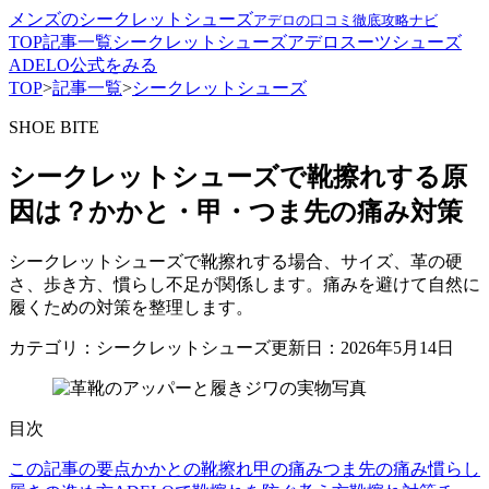
メンズのシークレットシューズ
アデロの口コミ徹底攻略ナビ
TOP
記事一覧
シークレットシューズ
アデロ
スーツ
シューズ
ADELO公式をみる
TOP
>
記事一覧
>
シークレットシューズ
SHOE BITE
シークレットシューズで靴擦れする原
因は？かかと・甲・つま先の痛み対策
シークレットシューズで靴擦れする場合、サイズ、革の硬
さ、歩き方、慣らし不足が関係します。痛みを避けて自然に
履くための対策を整理します。
カテゴリ：シークレットシューズ
更新日：2026年5月14日
目次
この記事の要点
かかとの靴擦れ
甲の痛み
つま先の痛み
慣らし