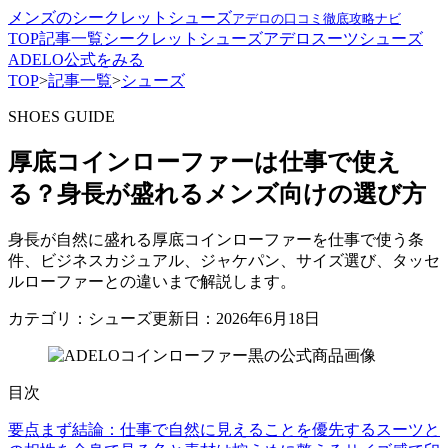
メンズのシークレットシューズ
アデロの口コミ徹底攻略ナビ
TOP
記事一覧
シークレットシューズ
アデロ
スーツ
シューズ
ADELO公式をみる
TOP
>
記事一覧
>
シューズ
SHOES GUIDE
厚底コインローファーは仕事で使え
る？身長が盛れるメンズ向けの選び方
身長が自然に盛れる厚底コインローファーを仕事で使う条
件、ビジネスカジュアル、ジャケパン、サイズ選び、タッセ
ルローファーとの違いまで解説します。
カテゴリ：シューズ
更新日：2026年6月18日
目次
要点
まず結論：仕事で自然に見えることを優先する
スーツと