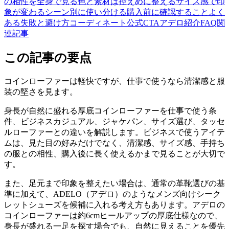
の相性を全身で見る
色と素材は控えめに整える
サイズ感で印
象が変わる
シーン別に使い分ける
購入前に確認すること
よく
ある失敗と避け方
コーディネート
公式CTA
アデロ紹介
FAQ
関
連記事
この記事の要点
コインローファーは軽快ですが、仕事で使うなら清潔感と服
装の堅さを見ます。
身長が自然に盛れる厚底コインローファーを仕事で使う条
件、ビジネスカジュアル、ジャケパン、サイズ選び、タッセ
ルローファーとの違いを解説します。ビジネスで使うアイテ
ムは、見た目の好みだけでなく、清潔感、サイズ感、手持ち
の服との相性、購入後に長く使えるかまで見ることが大切で
す。
また、足元まで印象を整えたい場合は、通常の革靴選びの基
準に加えて、ADELO（アデロ）のようなメンズ向けシーク
レットシューズを候補に入れる考え方もあります。アデロの
コインローファーは約6cmヒールアップの厚底仕様なので、
身長が盛れる一足を探す場合でも、自然に見えることを優先