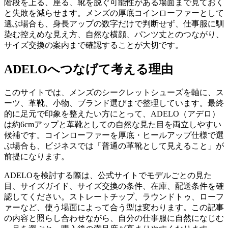
階段を上る、座る、靴を脱ぐ可能性がある場面まで見ておく
と失敗を減らせます。メンズの厚底コインローファーとして
選ぶ場合も、身長アップの数字だけで判断せず、仕事服に馴
染む控えめな見え方、自然な横顔、パンツ丈とのつながり、
サイズ交換の案内まで確認することが大切です。
ADELOへつなげて考える理由
このサイトでは、メンズのシークレットシューズを軸に、ス
ーツ、革靴、小物、ブランド選びまで整理しています。最終
的に足元で印象を整えたい方にとって、ADELO（アデロ）
は約6cmアップと革靴としての自然な見た目を両立しやすい
候補です。コインローファーを厚底・ヒールアップ仕様で選
ぶ場合も、ビジネスでは「普通の革靴として見えること」が
前提になります。
ADELOを検討する際は、公式サイトでモデルごとの見た
目、サイズガイド、サイズ交換の条件、在庫、配送条件を確
認してください。ストレートチップ、ラウンドトゥ、ローフ
ァーなど、使う場面によって合う型は変わります。この記事
の内容と照らし合わせながら、自分の仕事服に自然になじむ