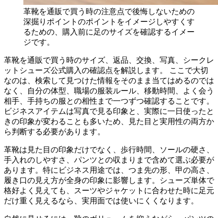
革靴を通販で買う時の注意点で後悔しないための
深掘りポイントのポイントをイメージしやすくす
るための、購入前に足のサイズを確認するイメー
ジです。
革靴を通販で買う時のサイズ、返品、交換、写真、シークレ
ットシューズ公式購入の確認点を解説します。 ここで大切
なのは、検索して見つけた情報をそのまま当てはめるのでは
なく、自分の体型、職場の服装ルール、移動時間、よく会う
相手、手持ちの服との相性まで一つずつ確認することです。
ビジネスアイテムは写真で見る印象と、実際に一日使ったと
きの印象が変わることも多いため、見た目と実用性の両方か
ら判断する必要があります。
革靴は見た目の印象だけでなく、歩行時間、ソールの硬さ、
手入れのしやすさ、パンツとの収まりまで含めて選ぶ必要が
あります。特にビジネス用途では、つま先の形、甲の高さ、
履き口の見え方が全身の印象に影響します。シューズ単体で
格好よく見えても、スーツやジャケットに合わせた時に足元
だけ重く見えるなら、実用面では使いにくくなります。