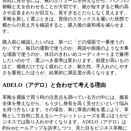
自然に見せるには、靴のボリュームを抑えながら、パンツの
裾幅と丈を合わせることが大切です。裾が短すぎると靴の高
さや足首まわりが目立ち、長すぎるとだらしなく見えます。
革靴を新しく選ぶときは、普段のスラックスを履いた状態で
横からの見え方を確認すると、購入後の違和感を減らせま
す。
購入前に確認したいのは、第一に「どの場面で一番使うの
か」です。毎日の通勤で使うのか、商談や面接のような大事
な場面で使うのか、休日のきれいめコーディネートまで兼用
したいのかで、選ぶべき基準は変わります。頻度が高いもの
ほど、価格だけでなく疲れにくさ、耐久性、手入れのしやす
さを重視したほうが、結果的に満足度が高くなります。
ADELO（アデロ）と合わせて考える理由
革靴を通販で買う時の注意点を調べている方の中には、服装
全体を整えながら、もう少し身長を高く見せたいという悩み
を持つ方もいます。その場合、単に厚底の靴を選ぶより、革
靴として自然に見えるシークレットシューズを選ぶほうがビ
ジネスでは取り入れやすくなります。ADELO（アデロ）は
約6cmヒールアップを訴求しつつ、見た目をビジネス革靴に