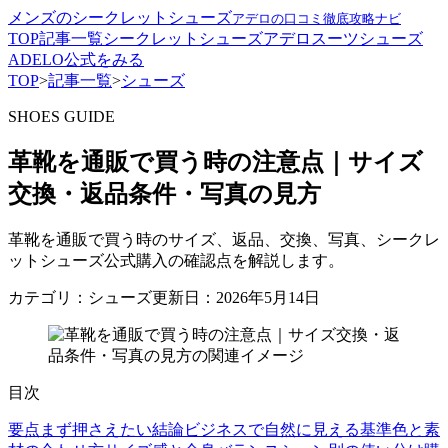
メンズのシークレットシューズ
アデロの口コミ徹底攻略ナビ
TOP
記事一覧
シークレットシューズ
アデロ
スーツ
シューズ
ADELO公式をみる
TOP
>
記事一覧
>
シューズ
SHOES GUIDE
革靴を通販で買う時の注意点｜サイズ
交換・返品条件・写真の見方
革靴を通販で買う時のサイズ、返品、交換、写真、シークレ
ットシューズ公式購入の確認点を解説します。
カテゴリ：シューズ
更新日：2026年5月14日
目次
要点
まず押さえたい結論
ビジネスで自然に見える基準
色と素