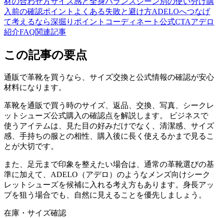
材の合わせ方
サイズ感と全身バランス
シーン別の使い分け
購
入前の確認ポイント
よくある失敗と避け方
ADELOへつなげ
て考えるなら
深掘りポイント
コーディネート
公式CTA
アデロ
紹介
FAQ
関連記事
この記事の要点
通販で革靴を買うなら、サイズ交換と公式情報の確認が安心
材料になります。
革靴を通販で買う時のサイズ、返品、交換、写真、シークレ
ットシューズ公式購入の確認点を解説します。 ビジネスで
使うアイテムは、見た目の好みだけでなく、清潔感、サイズ
感、手持ちの服との相性、購入後に長く使えるかまで見るこ
とが大切です。
また、足元まで印象を整えたい場合は、通常の革靴選びの基
準に加えて、ADELO（アデロ）のようなメンズ向けシーク
レットシューズを候補に入れる考え方もあります。身長アッ
プを狙う場合でも、自然に見えることを優先しましょう。
在庫・サイズ確認