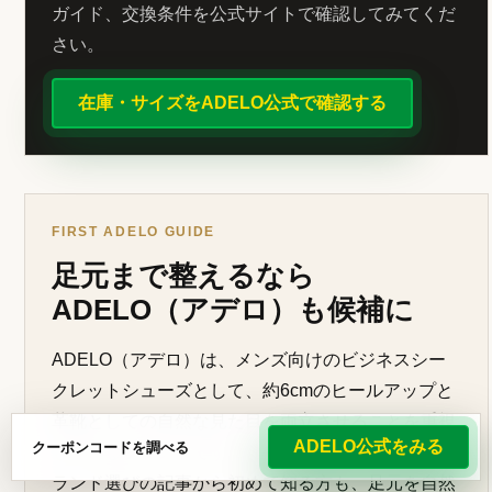
ガイド、交換条件を公式サイトで確認してみてくだ
さい。
在庫・サイズをADELO公式で確認する
FIRST ADELO GUIDE
足元まで整えるなら
ADELO（アデロ）も候補に
ADELO（アデロ）は、メンズ向けのビジネスシー
クレットシューズとして、約6cmのヒールアップと
革靴としての自然な見た目を両立させることを重視
ADELO公式をみる
クーポンコードを調べる
しているブランドです。スーツ、時計、バッグ、ブ
ランド選びの記事から初めて知る方も、足元を自然