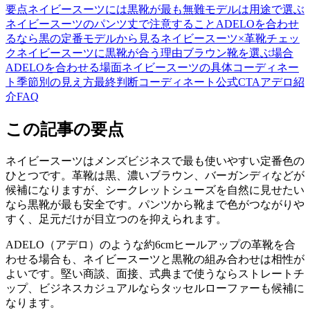
要点
ネイビースーツには黒靴が最も無難
モデルは用途で選ぶ
ネイビースーツのパンツ丈で注意すること
ADELOを合わせ
るなら黒の定番モデルから見る
ネイビースーツ×革靴チェッ
ク
ネイビースーツに黒靴が合う理由
ブラウン靴を選ぶ場合
ADELOを合わせる場面
ネイビースーツの具体コーディネー
ト
季節別の見え方
最終判断
コーディネート
公式CTA
アデロ紹
介
FAQ
この記事の要点
ネイビースーツはメンズビジネスで最も使いやすい定番色の
ひとつです。革靴は黒、濃いブラウン、バーガンディなどが
候補になりますが、シークレットシューズを自然に見せたい
なら黒靴が最も安全です。パンツから靴まで色がつながりや
すく、足元だけが目立つのを抑えられます。
ADELO（アデロ）のような約6cmヒールアップの革靴を合
わせる場合も、ネイビースーツと黒靴の組み合わせは相性が
よいです。堅い商談、面接、式典まで使うならストレートチ
ップ、ビジネスカジュアルならタッセルローファーも候補に
なります。