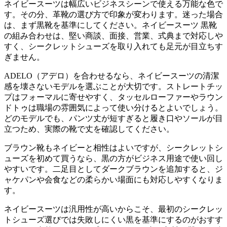
ネイビースーツは幅広いビジネスシーンで使える万能な色で
す。その分、革靴の選び方で印象が変わります。迷った場合
は、まず黒靴を基準にしてください。ネイビースーツ 黒靴
の組み合わせは、堅い商談、面接、営業、式典まで対応しや
すく、シークレットシューズを取り入れても足元が目立ちす
ぎません。
ADELO（アデロ）を合わせるなら、ネイビースーツの清潔
感を壊さないモデルを選ぶことが大切です。ストレートチッ
プはフォーマルに寄せやすく、タッセルローファーやラウン
ドトゥは職場の雰囲気によって使い分けるとよいでしょう。
どのモデルでも、パンツ丈が短すぎると履き口やソールが目
立つため、実際の靴で丈を確認してください。
ブラウン靴もネイビーと相性はよいですが、シークレットシ
ューズを初めて買うなら、黒の方がビジネス用途で使い回し
やすいです。二足目としてダークブラウンを追加すると、ジ
ャケパンや会食などの柔らかい場面にも対応しやすくなりま
す。
ネイビースーツは汎用性が高いからこそ、最初のシークレッ
トシューズ選びでは失敗しにくい黒を基準にするのがおすす