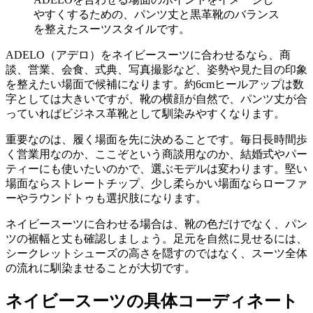
やすくするための、パンツ丈と黒革靴のバランス
を整えたスーツスタイルです。
ADELO（アデロ）をネイビースーツに合わせるなら、商
談、営業、会食、式典、写真撮影など、姿勢や見た目の印象
を整えたい場面で候補になります。約6cmヒールアップは数
字としては大きいですが、靴の横顔が自然で、パンツ丈が合
っていればビジネス革靴として馴染みやすくなります。
重要なのは、履く場面を先に決めることです。毎日長時間歩
く営業用なのか、ここぞという商談用なのか、結婚式やパー
ティーにも使いたいのかで、選ぶモデルは変わります。堅い
場面ならストレートチップ、少し柔らかい場面ならローファ
ーやラウンドトゥも選択肢になります。
ネイビースーツに合わせる場合は、靴の色だけでなく、パン
ツの裾幅と丈も確認しましょう。足元を自然に見せるには、
シークレットシューズの高さを隠すのではなく、スーツ全体
の流れに馴染ませることが大切です。
ネイビースーツの具体コーディネート