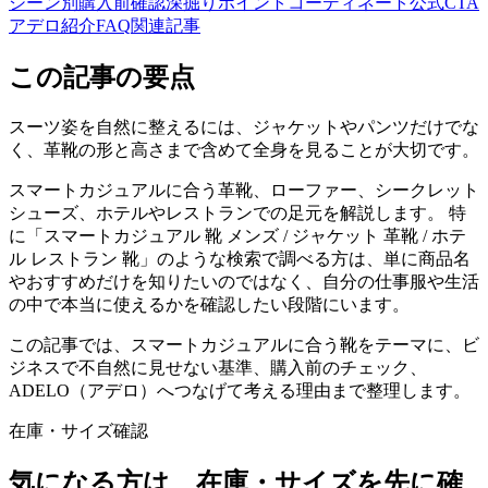
シーン別
購入前確認
深掘りポイント
コーディネート
公式CTA
アデロ紹介
FAQ
関連記事
この記事の要点
スーツ姿を自然に整えるには、ジャケットやパンツだけでな
く、革靴の形と高さまで含めて全身を見ることが大切です。
スマートカジュアルに合う革靴、ローファー、シークレット
シューズ、ホテルやレストランでの足元を解説します。 特
に「スマートカジュアル 靴 メンズ / ジャケット 革靴 / ホテ
ル レストラン 靴」のような検索で調べる方は、単に商品名
やおすすめだけを知りたいのではなく、自分の仕事服や生活
の中で本当に使えるかを確認したい段階にいます。
この記事では、スマートカジュアルに合う靴をテーマに、ビ
ジネスで不自然に見せない基準、購入前のチェック、
ADELO（アデロ）へつなげて考える理由まで整理します。
在庫・サイズ確認
気になる方は、在庫・サイズを先に確