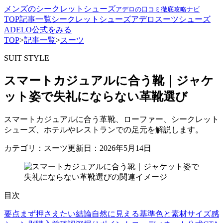
メンズのシークレットシューズ
アデロの口コミ徹底攻略ナビ
TOP
記事一覧
シークレットシューズ
アデロ
スーツ
シューズ
ADELO公式をみる
TOP
>
記事一覧
>
スーツ
SUIT STYLE
スマートカジュアルに合う靴｜ジャケ
ット姿で失礼にならない革靴選び
スマートカジュアルに合う革靴、ローファー、シークレット
シューズ、ホテルやレストランでの足元を解説します。
カテゴリ：スーツ
更新日：2026年5月14日
目次
要点
まず押さえたい結論
自然に見える基準
色と素材
サイズ感