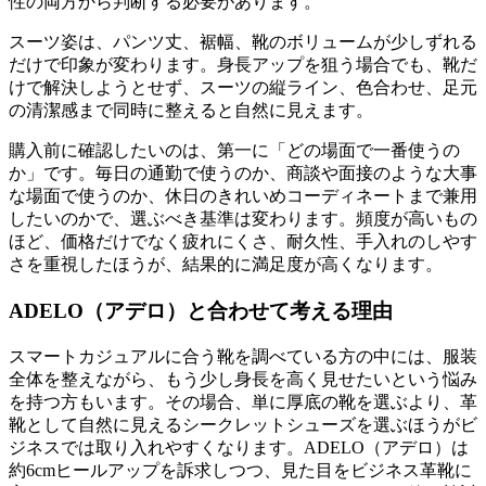
性の両方から判断する必要があります。
スーツ姿は、パンツ丈、裾幅、靴のボリュームが少しずれる
だけで印象が変わります。身長アップを狙う場合でも、靴だ
けで解決しようとせず、スーツの縦ライン、色合わせ、足元
の清潔感まで同時に整えると自然に見えます。
購入前に確認したいのは、第一に「どの場面で一番使うの
か」です。毎日の通勤で使うのか、商談や面接のような大事
な場面で使うのか、休日のきれいめコーディネートまで兼用
したいのかで、選ぶべき基準は変わります。頻度が高いもの
ほど、価格だけでなく疲れにくさ、耐久性、手入れのしやす
さを重視したほうが、結果的に満足度が高くなります。
ADELO（アデロ）と合わせて考える理由
スマートカジュアルに合う靴を調べている方の中には、服装
全体を整えながら、もう少し身長を高く見せたいという悩み
を持つ方もいます。その場合、単に厚底の靴を選ぶより、革
靴として自然に見えるシークレットシューズを選ぶほうがビ
ジネスでは取り入れやすくなります。ADELO（アデロ）は
約6cmヒールアップを訴求しつつ、見た目をビジネス革靴に