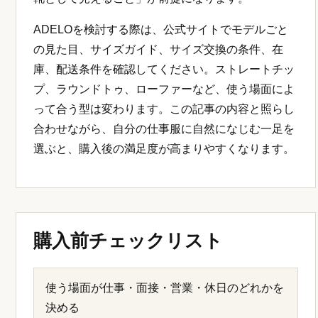
特に足元を整える場合は、立っている時だけでな
く、歩く、階段を上る、座る、靴を脱ぐ可能性があ
る場面まで見ておくと失敗を減らせます。シークレ
ットシューズを候補にする場合も、身長アップの数
字だけで判断せず、自然な横顔、パンツ丈とのつな
がり、サイズ交換の案内まで確認することが大切で
す。
ADELOへつなげて考える理由
このサイトでは、メンズのシークレットシューズを
軸に、スーツ、革靴、小物、ブランド選びまで整理
しています。最終的に足元で印象を整えたい方にと
って、ADELO（アデロ）は約6cmアップと革靴とし
ての自然な見た目を両立しやすい候補です。身長ア
ップを目的にしていても、ビジネスでは「普通の革