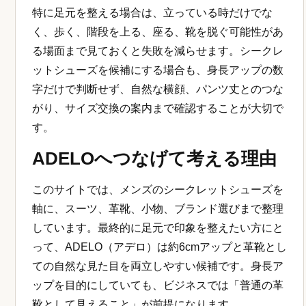
時間使っても負担になりにくいことが重要です。
時計の記事では、見た目の正解だけでなく、実際に
仕事で使う時の失敗も想定しておく必要がありま
す。写真ではよく見えても、職場の照明、商談中の
座り姿、通勤時の歩き方、雨の日の使い勝手で印象
は変わります。購入前には、普段の生活の中で本当
に使うシーンを具体的に思い浮かべてください。
実際に使う日の準備
新しく購入したアイテムを、大事な予定の当日に初
めて使うのは避けた方が安心です。革靴なら慣らし
履き、バッグなら荷物を入れた時の重さ、時計なら
袖口との収まり、スーツなら座った時のシワや裾の
見え方を事前に確認しておきましょう。小さな違和
感は、当日になると気になりやすいものです。