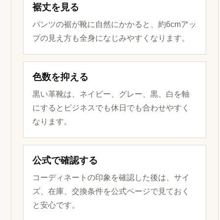
ラウンドトゥ／黒を中心に見る
コーディネート例
この記事で解説している選び方は、実際の服装と合
わせた時の見え方まで確認すると判断しやすくなり
ます。アデロは商品単体の印象だけでなく、パンツ
の裾丈、ジャケットの雰囲気、革靴としての自然さ
まで含めて見ると、購入後のイメージが具体的にな
ります。
ここではInstagramの投稿を参考に、黒の革靴を中
心にしたコーディネート例を掲載します。足元だけ
が浮いて見えないか、仕事服や休日のきれいめコー
デに合わせやすいかを確認し、最後に公式ページで
サイズや在庫、交換条件を確認してください。