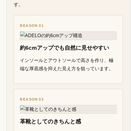
在庫・サイズをADELO公式で確認する
FIRST ADELO GUIDE
足元まで整えるなら
ADELO（アデロ）も候補に
ADELO（アデロ）は、メンズ向けのビジネスシー
クレットシューズとして、約6cmのヒールアップと
革靴としての自然な見た目を両立させることを重視
しているブランドです。スーツ、時計、バッグ、ブ
ランド選びの記事から初めて知る方も、足元を自然
に整える選択肢として確認しておく価値がありま