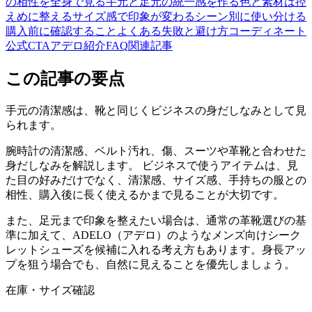
の相性を全身で見る
手元と足元の統一感を作る
色と素材は控
えめに整える
サイズ感で印象が変わる
シーン別に使い分ける
購入前に確認すること
よくある失敗と避け方
コーディネート
公式CTA
アデロ紹介
FAQ
関連記事
この記事の要点
手元の清潔感は、靴と同じくビジネスの身だしなみとして見
られます。
腕時計の清潔感、ベルト汚れ、傷、スーツや革靴と合わせた
身だしなみを解説します。 ビジネスで使うアイテムは、見
た目の好みだけでなく、清潔感、サイズ感、手持ちの服との
相性、購入後に長く使えるかまで見ることが大切です。
また、足元まで印象を整えたい場合は、通常の革靴選びの基
準に加えて、ADELO（アデロ）のようなメンズ向けシーク
レットシューズを候補に入れる考え方もあります。身長アッ
プを狙う場合でも、自然に見えることを優先しましょう。
在庫・サイズ確認