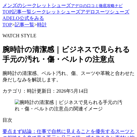
メンズのシークレットシューズ
アデロの口コミ徹底攻略ナビ
TOP
記事一覧
シークレットシューズ
アデロ
スーツ
シューズ
ADELO公式をみる
TOP
>
記事一覧
>
時計
WATCH STYLE
腕時計の清潔感｜ビジネスで見られる
手元の汚れ・傷・ベルトの注意点
腕時計の清潔感、ベルト汚れ、傷、スーツや革靴と合わせた
身だしなみを解説します。
カテゴリ：時計
更新日：2026年5月14日
目次
要点
まず結論：仕事で自然に見えることを優先する
スーツと