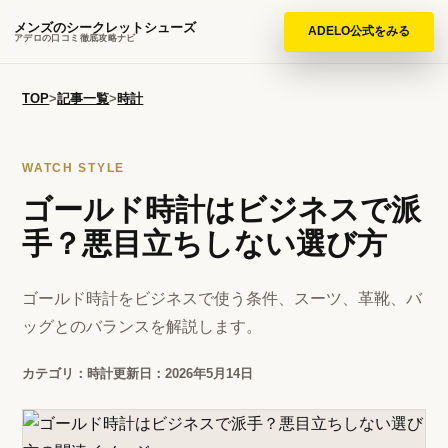
メンズのシークレットシューズ
ADELO公式をみる
アデロの口コミ徹底攻略ナビ
TOP
>
記事一覧
>
時計
WATCH STYLE
ゴールド時計はビジネスで派
手？悪目立ちしない選び方
ゴールド時計をビジネスで使う条件、スーツ、革靴、バ
ッグとのバランスを解説します。
カテゴリ：時計
更新日：2026年5月14日