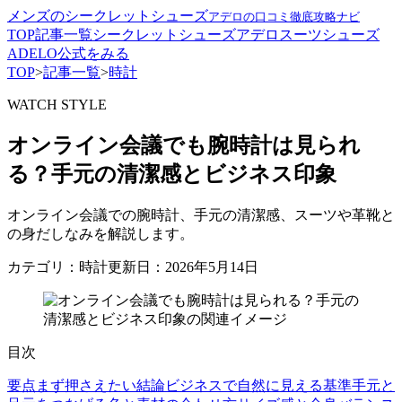
メンズのシークレットシューズ
アデロの口コミ徹底攻略ナビ
TOP
記事一覧
シークレットシューズ
アデロ
スーツ
シューズ
ADELO公式をみる
TOP
>
記事一覧
>
時計
WATCH STYLE
オンライン会議でも腕時計は見られ
る？手元の清潔感とビジネス印象
オンライン会議での腕時計、手元の清潔感、スーツや革靴と
の身だしなみを解説します。
カテゴリ：時計
更新日：2026年5月14日
目次
要点
まず押さえたい結論
ビジネスで自然に見える基準
手元と