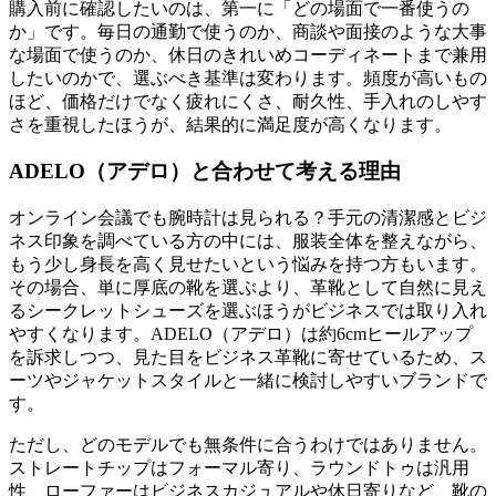
購入前に確認したいのは、第一に「どの場面で一番使うの
か」です。毎日の通勤で使うのか、商談や面接のような大事
な場面で使うのか、休日のきれいめコーディネートまで兼用
したいのかで、選ぶべき基準は変わります。頻度が高いもの
ほど、価格だけでなく疲れにくさ、耐久性、手入れのしやす
さを重視したほうが、結果的に満足度が高くなります。
ADELO（アデロ）と合わせて考える理由
オンライン会議でも腕時計は見られる？手元の清潔感とビジ
ネス印象を調べている方の中には、服装全体を整えながら、
もう少し身長を高く見せたいという悩みを持つ方もいます。
その場合、単に厚底の靴を選ぶより、革靴として自然に見え
るシークレットシューズを選ぶほうがビジネスでは取り入れ
やすくなります。ADELO（アデロ）は約6cmヒールアップ
を訴求しつつ、見た目をビジネス革靴に寄せているため、ス
ーツやジャケットスタイルと一緒に検討しやすいブランドで
す。
ただし、どのモデルでも無条件に合うわけではありません。
ストレートチップはフォーマル寄り、ラウンドトゥは汎用
性、ローファーはビジネスカジュアルや休日寄りなど、靴の