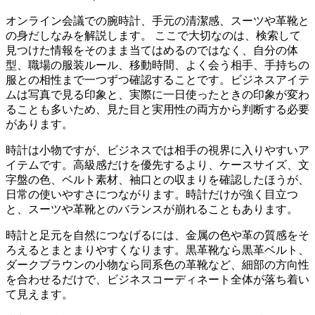
オンライン会議での腕時計、手元の清潔感、スーツや革靴と
の身だしなみを解説します。 ここで大切なのは、検索して
見つけた情報をそのまま当てはめるのではなく、自分の体
型、職場の服装ルール、移動時間、よく会う相手、手持ちの
服との相性まで一つずつ確認することです。ビジネスアイテ
ムは写真で見る印象と、実際に一日使ったときの印象が変わ
ることも多いため、見た目と実用性の両方から判断する必要
があります。
時計は小物ですが、ビジネスでは相手の視界に入りやすいア
イテムです。高級感だけを優先するより、ケースサイズ、文
字盤の色、ベルト素材、袖口との収まりを確認したほうが、
日常の使いやすさにつながります。時計だけが強く目立つ
と、スーツや革靴とのバランスが崩れることもあります。
時計と足元を自然につなげるには、金属の色や革の質感をそ
ろえるとまとまりやすくなります。黒革靴なら黒革ベルト、
ダークブラウンの小物なら同系色の革靴など、細部の方向性
を合わせるだけで、ビジネスコーディネート全体が落ち着い
て見えます。