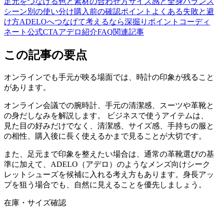
足元をつなげる
色と素材の合わせ方
サイズ感と全身バランス
シーン別の使い分け
購入前の確認ポイント
よくある失敗と避
け方
ADELOへつなげて考えるなら
深掘りポイント
コーディ
ネート
公式CTA
アデロ紹介
FAQ
関連記事
この記事の要点
オンラインでも手元が映る場面では、時計の印象が残ること
があります。
オンライン会議での腕時計、手元の清潔感、スーツや革靴と
の身だしなみを解説します。 ビジネスで使うアイテムは、
見た目の好みだけでなく、清潔感、サイズ感、手持ちの服と
の相性、購入後に長く使えるかまで見ることが大切です。
また、足元まで印象を整えたい場合は、通常の革靴選びの基
準に加えて、ADELO（アデロ）のようなメンズ向けシーク
レットシューズを候補に入れる考え方もあります。身長アッ
プを狙う場合でも、自然に見えることを優先しましょう。
在庫・サイズ確認